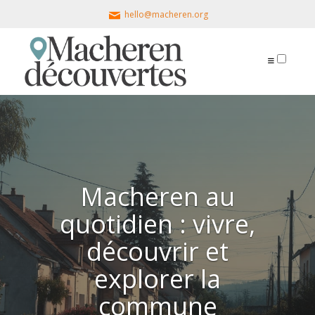
hello@macheren.org
PRÉSENTATION
ARTICLES
Macheren au
quotidien : vivre,
découvrir et
explorer la
commune