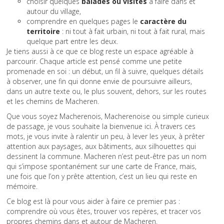
choisir quelques
balades ou visites
à faire dans et
autour du village,
comprendre en quelques pages le
caractère du
territoire
: ni tout à fait urbain, ni tout à fait rural, mais
quelque part entre les deux.
Je tiens aussi à ce que ce blog reste un espace agréable à
parcourir. Chaque article est pensé comme une petite
promenade en soi : un début, un fil à suivre, quelques détails
à observer, une fin qui donne envie de poursuivre ailleurs,
dans un autre texte ou, le plus souvent, dehors, sur les routes
et les chemins de Macheren.
Que vous soyez Macherenois, Macherenoise ou simple curieux
de passage, je vous souhaite la bienvenue ici. À travers ces
mots, je vous invite à ralentir un peu, à lever les yeux, à prêter
attention aux paysages, aux bâtiments, aux silhouettes qui
dessinent la commune. Macheren n’est peut-être pas un nom
qui s’impose spontanément sur une carte de France, mais,
une fois que l’on y prête attention, c’est un lieu qui reste en
mémoire.
Ce blog est là pour vous aider à faire ce premier pas :
comprendre où vous êtes, trouver vos repères, et tracer vos
propres chemins dans et autour de Macheren.